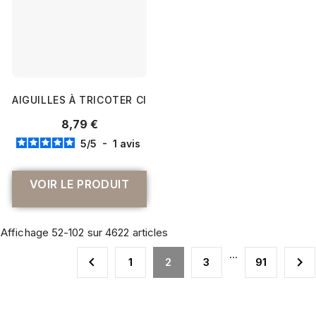
AIGUILLES À TRICOTER CIRCULAIRES FIXES CABLE 60 CM..
8,79 €
5
/
5
-
1
avis
VOIR LE PRODUIT
Affichage 52-102 sur 4622 articles
…


1
2
3
91