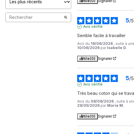
Utile
(0)
Signaler
5
/
5
Avis vérifié
Semble facile à travailler
Avis du
19/06/2026
, suite à u
10/06/2026
par
Isabelle D.
Utile
(0)
Signaler
5
/
5
Avis vérifié
Très beau coton qui se travai
Avis du
08/06/2026
, suite à u
29/05/2026
par
Marie M.
Utile
(0)
Signaler