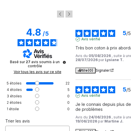
4.8
5
/
5
/
5
Avis vérifié
Très bon coton à prix abord
Avis du
05/08/2026
, suite à u
28/07/2026
par
Lysiane T.
Basé sur
27
avis soumis à un
contrôle
Utile
(0)
Signaler
Voir tous les avis sur ce site
5
étoiles
22
5
/
5
4
étoiles
5
Avis vérifié
3
étoiles
0
2
étoiles
0
Je le connais depuis plus de 
1
étoile
0
de problèmes
Avis du
24/06/2026
, suite à u
Trier les avis
19/06/2026
par
Martine J.