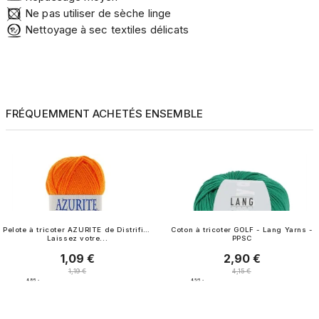
Ne pas utiliser de sèche linge
Nettoyage à sec textiles délicats
FRÉQUEMMENT ACHETÉS ENSEMBLE
Pelote à tricoter AZURITE de Distrifil -
Coton à tricoter GOLF - Lang Yarns -
Laissez votre...
PPSC
1,09 €
2,90 €
Prix
Prix
Prix normal
Prix normal
1,19 €
4,15 €
4.8
/
5
-
4.5
/
5
-
1 242
avis
8
avis