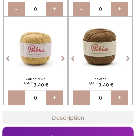
-
+
-
+
Précédent
Suivant
Précédent
Sui




Jaune d'Or
havane
3,50 €
3,50 €
3,40 €
3,40 €
-
+
-
+
Description