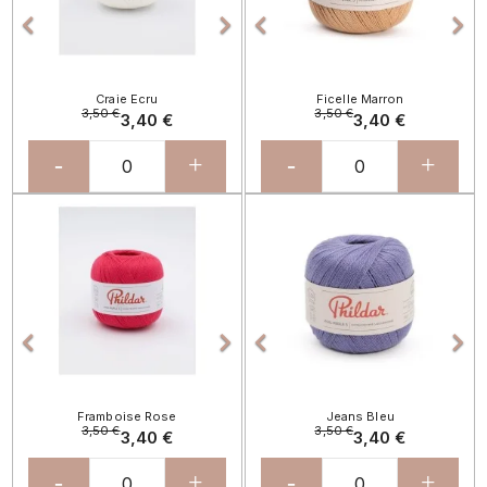




Craie Ecru
Ficelle Marron
3,50 €
3,50 €
3,40 €
3,40 €
-
+
-
+
Précédent
Suivant
Précédent
Sui




Framboise Rose
Jeans Bleu
3,50 €
3,50 €
3,40 €
3,40 €
-
+
-
+