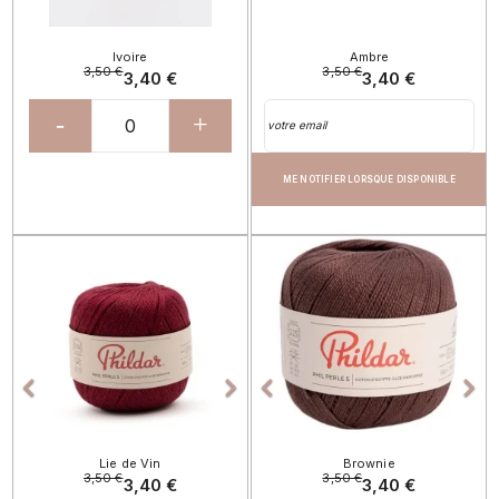
Ivoire
Ambre
3,50 €
3,50 €
3,40 €
3,40 €
-
+
ME NOTIFIER LORSQUE DISPONIBLE
Précédent
Suivant
Précédent
Sui




Lie de Vin
Brownie
3,50 €
3,50 €
3,40 €
3,40 €