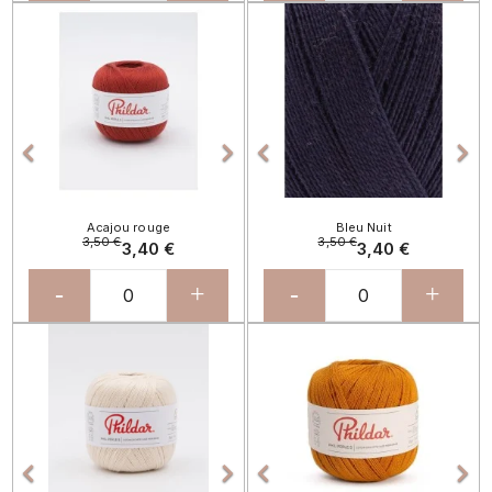
Précédent
Suivant
Précédent
Sui




Acajou rouge
Bleu Nuit
3,50 €
3,50 €
3,40 €
3,40 €
-
+
-
+
Précédent
Suivant
Précédent
Sui



