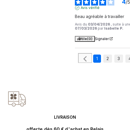
4
/
5
Avis vérifié
Beau agréable à travailler
Avis du
03/04/2026
, suite à u
07/03/2026
par
Isabelle P.
Utile
(0)
Signaler
1
2
3
LIVRAISON
offerte dès 60 € d'achat en Relais