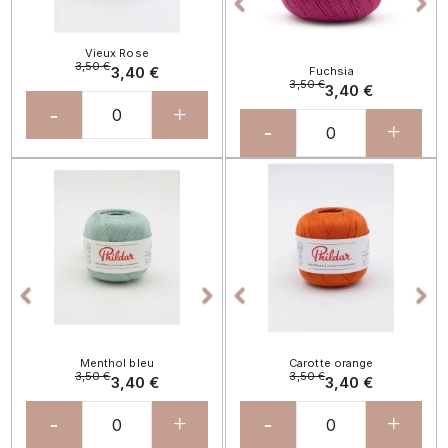


Vieux Rose
3,50 €
3,40 €
Fuchsia
3,50 €
3,40 €
-
+
-
+
Précédent
Suivant
Précédent
Sui




Menthol bleu
Carotte orange
3,50 €
3,50 €
3,40 €
3,40 €
-
+
-
+