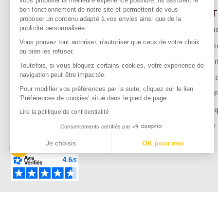
vous proposer la meilleure expérience possible. Ils assurent le
bon fonctionnement de notre site et permettent de vous
SPERENZA
NOT
proposer un contenu adapté à vos envies ainsi que de la
publicité personnalisée.
55 Allée Eugène Ducretet
Livrai
26000 VALENCE - FRANCE
Vous pouvez tout autoriser, n'autoriser que ceux de votre choix
Menti
ou bien les refuser.
Condi
Toutefois, si vous bloquez certains cookies, votre expérience de
navigation peut être impactée.
Qui S
Pour modifier vos préférences par la suite, cliquez sur le lien
FAQ (F
'Préférences de cookies' situé dans le pied de page.
Politi
Lire la politique de confidentialité
Gérer
Consentements certifiés par
Je choisis
OK pour moi
Axeptio consent
Plateforme de Gestion du Consentement : Personnalisez vos Opti
Notre plateforme vous permet d'adapter et de gérer vos paramètres