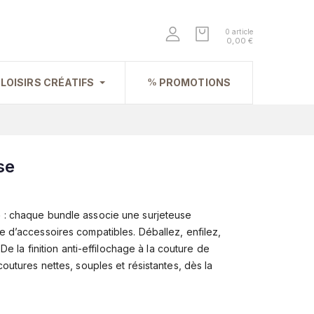
0 article
0,00 €
LOISIRS CRÉATIFS
PROMOTIONS
se
e
: chaque bundle associe une surjeteuse
 d’accessoires compatibles. Déballez, enfilez,
e la finition anti-effilochage à la couture de
coutures nettes, souples et résistantes, dès la