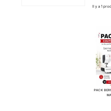
Il y a 1 prod
PACK
PACK BER
MA