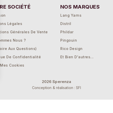
RE SOCIÉTÉ
NOS MARQUES
son
Lang Yarns
ons Légales
Distril
tions Générales De Vente
Phildar
ommes Nous ?
Pingouin
oire Aux Questions)
Rico Design
que De Confidentialité
Et Bien D'autres...
 Mes Cookies
2026 Sperenza
ons
Conception & réalisation : SFI
 de confidentialité, en garantissant la conformité avec les réglement