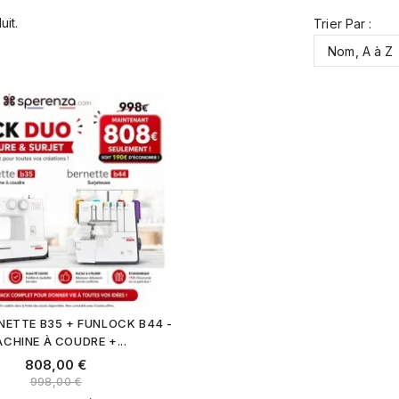
uit.
Trier Par :
Nom, A à Z
NETTE B35 + FUNLOCK B44 -
CHINE À COUDRE +...
808,00 €
998,00 €