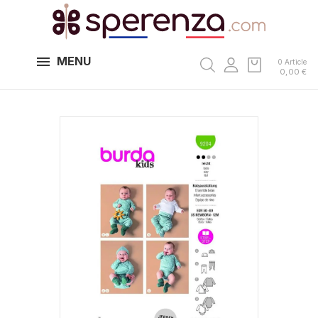
MENU
0 Article
0,00 €