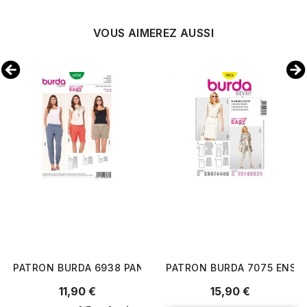
VOUS AIMEREZ AUSSI
PATRON BURDA 6938 PANTALON ET SHORTS
PATRON BURDA 7075 ENSE
Prix
Prix
11,90 €
15,90 €