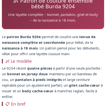
👶 Patron de couture ensemble
bébé Burda 9204
Une layette complète – bonnet, pantalon, gilet et body
– de la naissance à 18 mois.
Le
patron Burda 9204
permet de coudre une
tenue de
naissance complète et coordonnée
pour bébé, de la
naissance à 18 mois
. Un patron pensé pour les débutants,
idéal pour offrir une layette cousue main.
👶 Le modèle
Le 9204 réunit
quatre pièces
à partir d'une seule pochette :
un
bonnet en jersey doux
maintenu par un bandeau de
cou, un
pantalon à pieds intégrés
et large ceinture
repliable pour un ajustement parfait, un
gilet cache-cœur
à
nouer et un
body cache-cœur
à manches raglan, facile à
enfiler.
📋 En bref