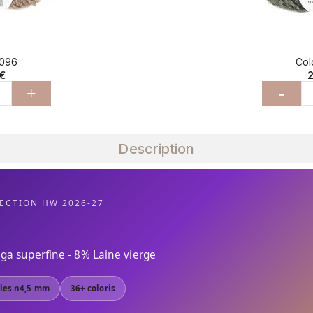
0096
Col
 €
2
+
-
Description
LECTION HW 2026-27
ga superfine - 8% Laine vierge
lles n4,5 mm
36+ coloris