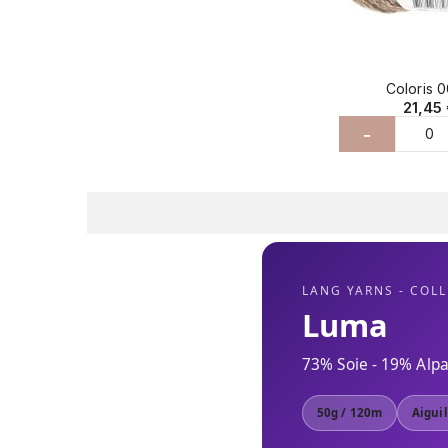
Coloris 
21,45
-
LANG YARNS - COL
Luma
73% Soie - 19% Alpa
50g / 120m
Aigui