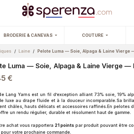
BRODERIE & CANEVAS
COUTURE
siques
Laine
Pelote Luma — Soie, Alpaga & Laine Vierge 
te Luma — Soie, Alpaga & Laine Vierge —
45 €
e Lang Yarns est un fil d’exception alliant 73% soie, 19% al
 de luxe au drape fluide et à la douceur incomparable.Sa brill
ent châles, hauts délicats et accessoires raffinés.En pelotes d
ffre un rendu régulier, durable et résolument haut de gamme.
re achat vous rapportera
21
points
par produit pouvant être co
pour votre prochaine commande.