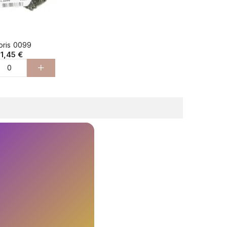
oris 0099
1,45 €
+