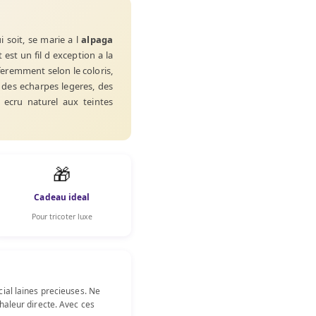
i soit, se marie a l
alpaga
t est un fil d exception a la
feremment selon le coloris,
, des echarpes legeres, des
ecru naturel aux teintes
🎁
Cadeau ideal
Pour tricoter luxe
cial laines precieuses. Ne
haleur directe. Avec ces