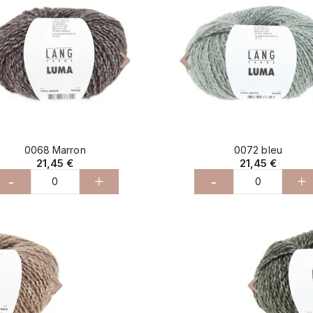



0068 Marron
0072 bleu
21,45 €
21,45 €
-
+
-
+
Suivant
Précédent

