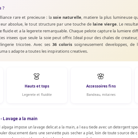
 ?
lliance rare et precieuse : la
soie naturelle
, matiere la plus lumineuse qu
ur absolue, le tout structure par une touche de
laine vierge
. Le resulta
e fluide et a la legerete remarquable. Chaque pelote capture la lumiere dif
es irisees que seule la soie peut offrir. Ideal pour des chales de createur
lingerie tricotee. Avec ses
36 coloris
soigneusement developpes, de l 
ma s adapte a toutes les inspirations creatives.
👗
🌸
Hauts et tops
Accessoires fins
Legerete et fluidite
Bandeau, mitaines
 - Lavage a la main
 alpaga impose un lavage delicat a la main, a l eau tiede avec un detergent spe
ouler doucement dans une serviette puis secher a plat, loin de toute source de c