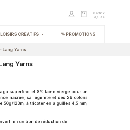
0 article
0,00 €
LOISIRS CRÉATIFS
PROMOTIONS
— Lang Yarns
 Lang Yarns
paga superfine et 8% laine vierge pour un
ance nacrée, sa légèreté et ses 36 coloris
e 50g/120m, à tricoter en aiguilles 4,5 mm,
nverti en un bon de réduction de