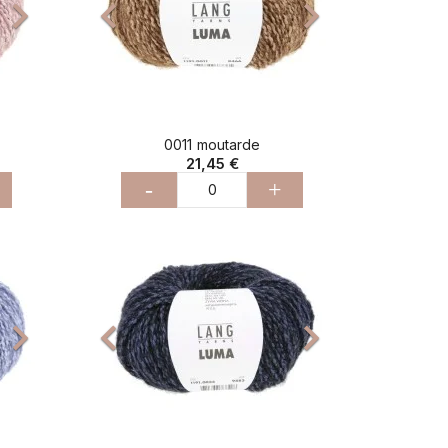



0011 moutarde
21,45 €
-
+
Suivant
Précédent
Suivant


