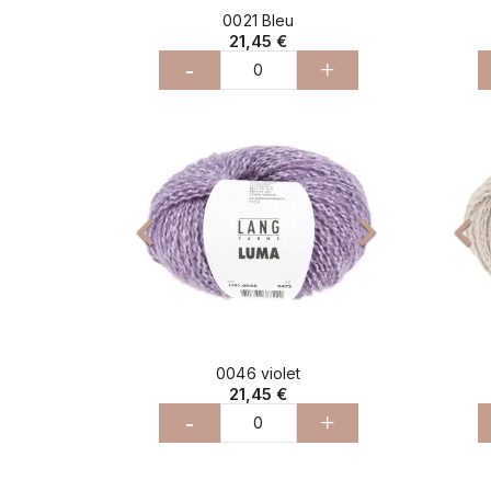
0021 Bleu
21,45 €
-
+
Précédent
Suivant
Pré


0046 violet
21,45 €
-
+
Précédent
Suivant
Pré