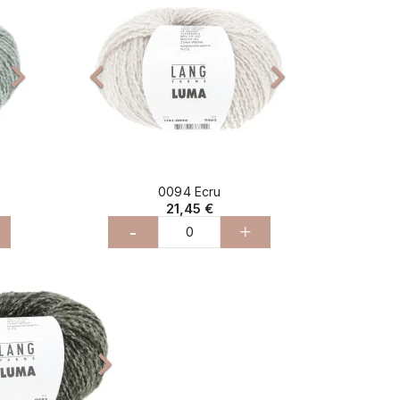



0094 Ecru
21,45 €
-
+
Suivant
