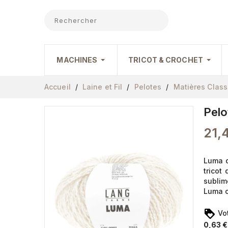
MACHINES
TRICOT & CROCHET
Accueil
Laine et Fil
Pelotes
Matières Clas
Pelo
21,
Luma d
tricot
sublim
Luma o
Vot
0,63 €