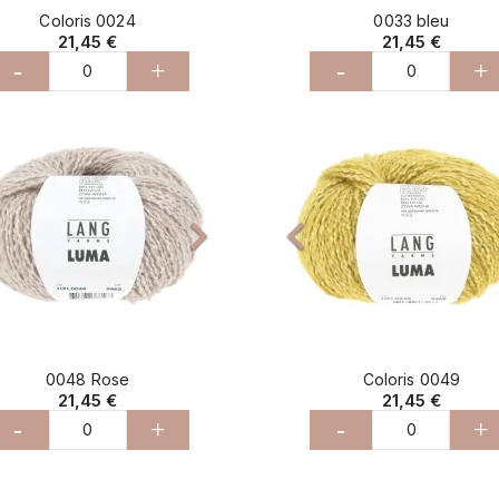
Coloris 0024
0033 bleu
21,45 €
21,45 €
-
+
-
+
cédent
Suivant
Précédent



0048 Rose
Coloris 0049
21,45 €
21,45 €
-
+
-
+
cédent
Suivant
Précédent