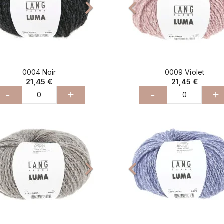



0004 Noir
0009 Violet
21,45 €
21,45 €
-
+
-
+
cédent
Suivant
Précédent


