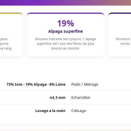
19%
Alpaga superfine
oyeux
Douceur extreme sans piqure. L alpaga
Structure
pporte
superfine est l une des fibres les plus
rendu 
que rang.
douces au monde.
73% Soie - 19% Alpaga - 8% Laine
Poids / Metrage
n4,5 mm
Echantillon
Lavage a la main
Colisage