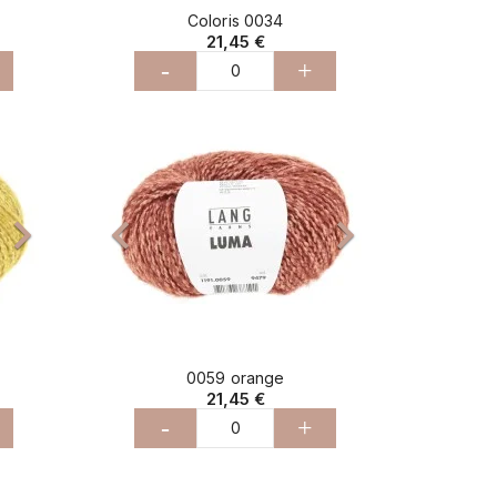
Coloris 0034
21,45 €
-
+
Suivant
Précédent
Suivant



0059 orange
21,45 €
-
+
Suivant
Précédent
Suivant