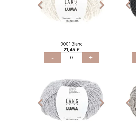


0001 Blanc
21,45 €
-
+
Précédent
Suivant
Pré

