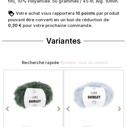
fin), 10% Polyamide. 50 grammes / 45 m. Aig. 10mm.
Votre achat vous rapportera
points
par produit
10
pouvant être converti en un bon de réduction de
pour votre prochaine commande.
0,30 €
Variantes
Recherche rapide
Précédent
Suivant
Précédent
Sui



