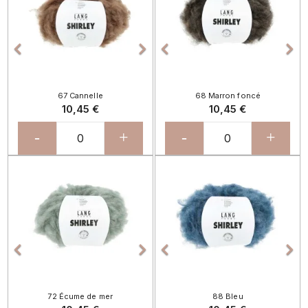




67 Cannelle
68 Marron foncé
10,45 €
10,45 €
-
+
-
+
Précédent
Suivant
Précédent
Sui




72 Écume de mer
88 Bleu