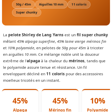
50g / 45m
Aiguilles 10 mm
11 coloris
Super chunky
La
pelote Shirley de Lang Yarns
est un
fil super chunky
mêlant
45% alpaga superfine
,
45% laine vierge mérinos fin
et
10% polyamide
, en pelotes de
50g pour 45m
à tricoter
en aiguilles
10 mm
. Ce mélange noble unit la douceur
extrême de l'
alpaga
à la chaleur du
mérinos
, tandis que
le polyamide assure tenue et résistance. Un fil
enveloppant décliné en
11 coloris
pour des accessoires
moelleux tricotés en un instant.
45%
45%
10%
Alpaga
Mérinos fin
Polyamide