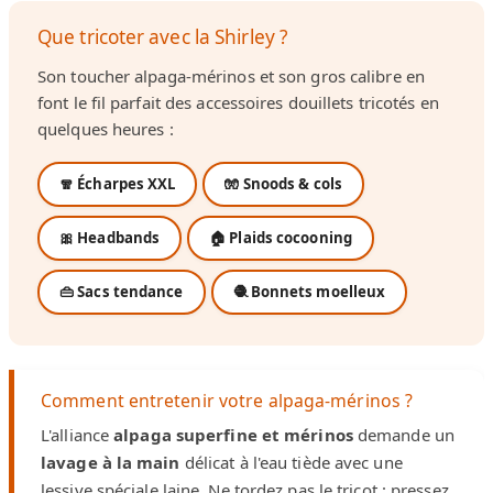
Que tricoter avec la Shirley ?
Son toucher alpaga-mérinos et son gros calibre en
font le fil parfait des accessoires douillets tricotés en
quelques heures :
🧣 Écharpes XXL
🧤 Snoods & cols
🎀 Headbands
🏠 Plaids cocooning
👜 Sacs tendance
🧶 Bonnets moelleux
Comment entretenir votre alpaga-mérinos ?
L'alliance
alpaga superfine et mérinos
demande un
lavage à la main
délicat à l'eau tiède avec une
lessive spéciale laine. Ne tordez pas le tricot : pressez