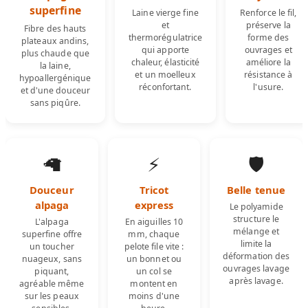
superfine
Laine vierge fine
Renforce le fil,
et
préserve la
Fibre des hauts
thermorégulatrice
forme des
plateaux andins,
qui apporte
ouvrages et
plus chaude que
chaleur, élasticité
améliore la
la laine,
et un moelleux
résistance à
hypoallergénique
réconfortant.
l'usure.
et d'une douceur
sans piqûre.
🦙
⚡
🛡️
Douceur
Tricot
Belle tenue
alpaga
express
Le polyamide
structure le
L'alpaga
En aiguilles 10
mélange et
superfine offre
mm, chaque
limite la
un toucher
pelote file vite :
déformation des
nuageux, sans
un bonnet ou
ouvrages lavage
piquant,
un col se
après lavage.
agréable même
montent en
sur les peaux
moins d'une