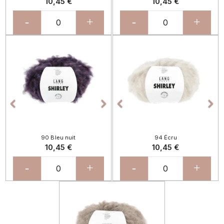
10,45 €
10,45 €
-
+
-
+
Précédent
Suivant
Précédent
Sui




90 Bleu nuit
94 Écru
10,45 €
10,45 €
-
+
-
+
Précédent
Suivant