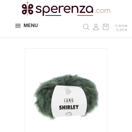
MENU
0 Article
0,00 €