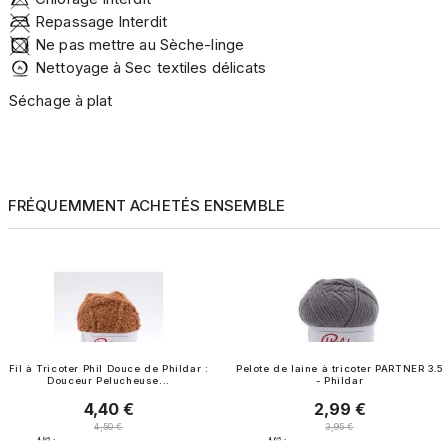
Repassage Interdit
Ne pas mettre au Sèche-linge
Nettoyage à Sec textiles délicats
Séchage à plat
FRÉQUEMMENT ACHETÉS ENSEMBLE
Fil à Tricoter Phil Douce de Phildar :
Pelote de laine à tricoter PARTNER 3.5
Douceur Pelucheuse...
- Phildar
4,40 €
2,99 €
Prix
Prix
Prix normal
Prix normal
4,50 €
3,95 €
4.9
/
5
-
4.6
/
5
-
38
avis
57
avis