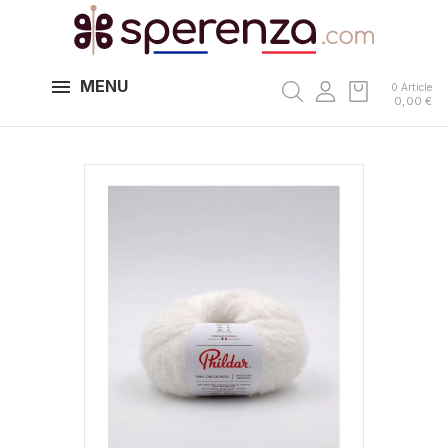
MENU
0 Article
0,00 €