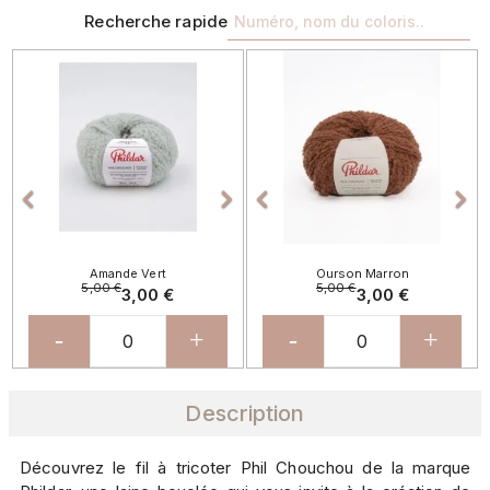
Recherche rapide
Précédent
Suivant
Précédent
Sui




Amande Vert
Ourson Marron
5,00 €
5,00 €
3,00 €
3,00 €
-
+
-
+
Description
Découvrez le fil à tricoter Phil Chouchou de la marque