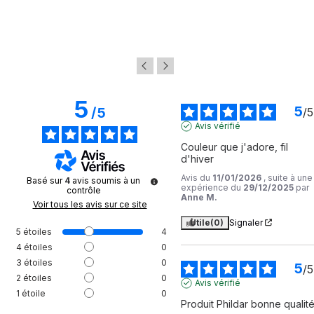
5
5
/
5
/
5
Avis vérifié
Couleur que j'adore, fil 
d'hiver
Avis du
11/01/2026
, suite à une
Basé sur
4
avis soumis à un
expérience du
29/12/2025
par
contrôle
Anne M.
Voir tous les avis sur ce site
Utile
(0)
Signaler
5
étoiles
4
4
étoiles
0
3
étoiles
0
5
/
5
2
étoiles
0
Avis vérifié
1
étoile
0
Produit Phildar bonne qualit