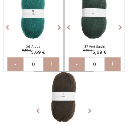




36 Algue
37 Vert Sapin
6,10 €
6,10 €
5,69 €
5,69 €
-
+
-
+
Précédent
Suivant

