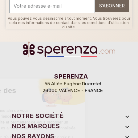
S’ABONNER
Vous pouvez vous désinscrire à tout moment. Vous trouverez pour
cela nos informations de contact dans les conditions d'utilisation
du site.
Continuer sans accepter
SPERENZA
55 Allée Eugène Ducretet
Ce site utilise des
26000 VALENCE - FRANCE
cookies
Sperenza utilise des cookies afin de vous
NOTRE SOCIÉTÉ

proposer la meilleure expérience possible. Ils assurent le bon
fonctionnement de notre site et permettent de vous proposer un
NOS MARQUES

contenu adapté à vos envies ainsi que de la publicité personnalisée.
NOS RAYONS

Vous pouvez tout autoriser, n'autoriser que ceux de votre choix ou