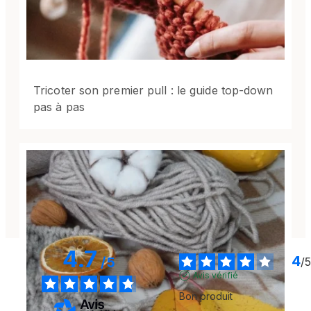
Tricoter son premier pull : le guide top-down
pas à pas
4.7
4
/
5
/
5
Avis vérifié
Bon produit