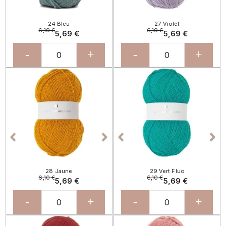
24 Bleu
27 Violet
6,10 €
6,10 €
5,69 €
5,69 €
-
+
-
+
Précédent
Suivant
Précédent
Sui




28 Jaune
29 Vert Fluo
6,10 €
6,10 €
5,69 €
5,69 €
-
+
-
+
Précédent
Suivant
Précédent
Sui