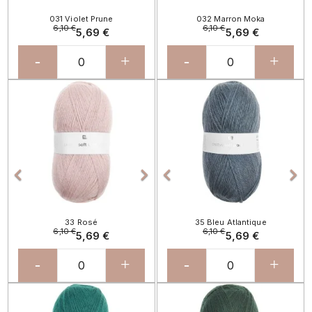
031 Violet Prune
032 Marron Moka
6,10 €
6,10 €
5,69 €
5,69 €
-
+
-
+
Précédent
Suivant
Précédent
Sui




33 Rosé
35 Bleu Atlantique
6,10 €
6,10 €
5,69 €
5,69 €
-
+
-
+
Précédent
Suivant
Précédent
Sui