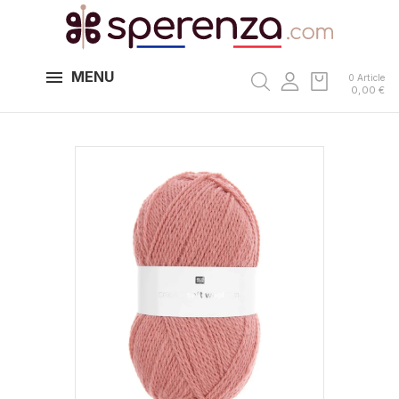
MENU
0 Article
0,00 €