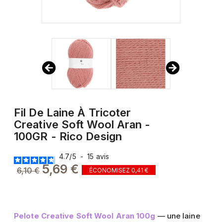
Fil De Laine À Tricoter
Creative Soft Wool Aran -
100GR - Rico Design
4.7
/
5
-
15
avis
5,69 €
6,10 €
ÉCONOMISEZ 0,41 €
Pelote Creative Soft Wool Aran 100g
— une laine