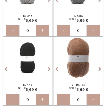
16 Gris
17 Gris
6,10 €
6,10 €
5,69 €
5,69 €
-
+
-
+
Précédent
Suivant
Précédent
Sui




18 Noir
20 Rouge
6,10 €
6,10 €
5,69 €
5,69 €
-
+
-
+