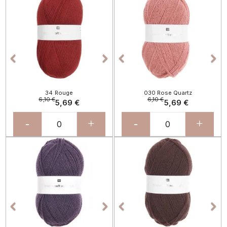




34 Rouge
030 Rose Quartz
6,10 €
6,10 €
5,69 €
5,69 €
-
+
-
+
Précédent
Suivant
Précédent
Sui



