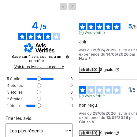
4
5
/
5
/
5
Avis vérifié
Joli
Avis du
29/05/2026
, suite à un
expérience du
14/05/2026
par
Basé sur
4
avis soumis à un
Naw F.
contrôle
Voir tous les avis sur ce site
Utile
(0)
Signaler
5
étoiles
3
4
étoiles
0
1
/
5
3
étoiles
0
Avis vérifié
2
étoiles
0
non reçu
1
étoile
1
Avis du
28/05/2026
, suite à un
expérience du
13/05/2026
par
Trier les avis
Claire V.
Utile
(0)
Signaler