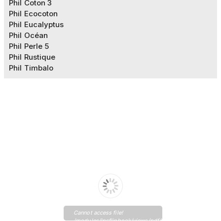
Phil Coton 3
Phil Ecocoton
Phil Eucalyptus
Phil Océan
Phil Perle 5
Phil Rustique
Phil Timbalo
Cannot access file!
/modules/lpsflipbook/views/pdf/pdf_40_1.pdf