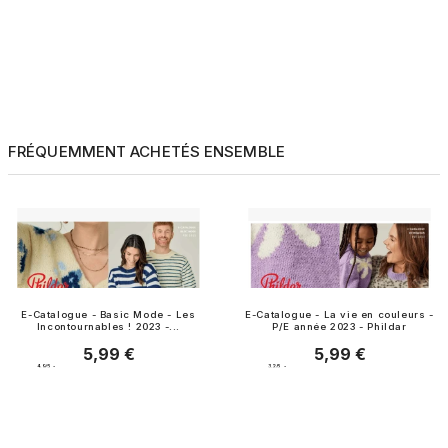
FRÉQUEMMENT ACHETÉS ENSEMBLE
E-Catalogue - Basic Mode - Les
E-Catalogue - La vie en couleurs -
Incontournables ! 2023 -...
P/E année 2023 - Phildar
5,99 €
5,99 €
Prix
Prix
4.9
/
5
-
3.2
/
5
-
8
avis
5
avis