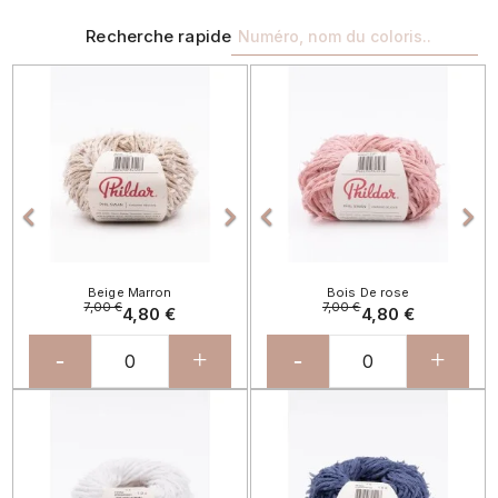
Recherche rapide
Précédent
Suivant
Précédent
Sui




Beige Marron
Bois De rose
7,00 €
7,00 €
4,80 €
4,80 €
-
+
-
+
Précédent
Suivant
Précédent
Sui