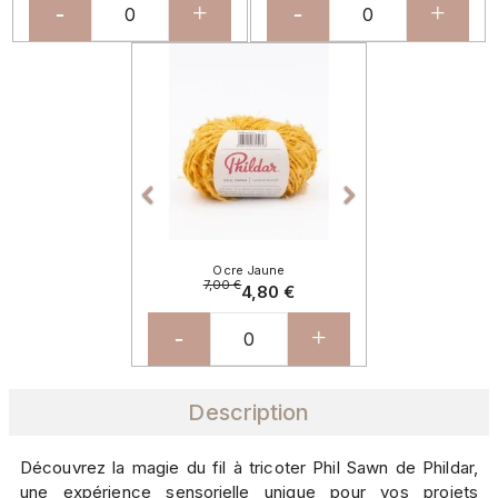
-
+
-
+
Précédent
Suivant


Ocre Jaune
7,00 €
4,80 €
-
+
Description
Découvrez la magie du fil à tricoter Phil Sawn de Phildar,
une expérience sensorielle unique pour vos projets