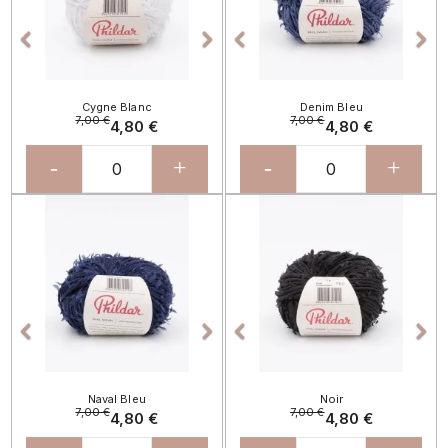




Cygne Blanc
Denim Bleu
7,00 €
7,00 €
4,80 €
4,80 €
-
+
-
+
Précédent
Suivant
Précédent
Sui




Naval Bleu
Noir
7,00 €
7,00 €
4,80 €
4,80 €