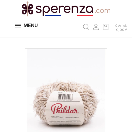
MENU
0 Article
0,00 €