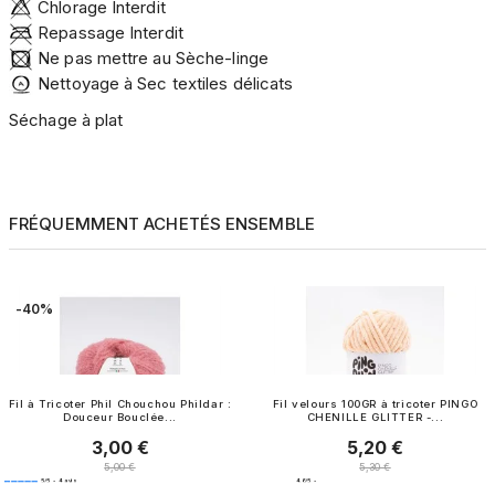
Chlorage Interdit
Repassage Interdit
Ne pas mettre au Sèche-linge
Nettoyage à Sec textiles délicats
Séchage à plat
FRÉQUEMMENT ACHETÉS ENSEMBLE
-40%
Fil à Tricoter Phil Chouchou Phildar :
Fil velours 100GR à tricoter PINGO
Douceur Bouclée...
CHENILLE GLITTER -...
3,00 €
5,20 €
Prix
Prix
Prix normal
Prix normal
5,00 €
5,30 €
5
/
5
-
4
avis
4.6
/
5
-
7
avis