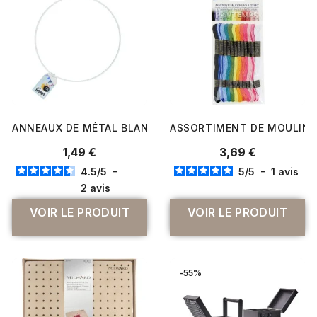
ANNEAUX DE MÉTAL BLANC DIAMÈTRE 10 CM À 30 CM POU
ASSORTIMENT DE MOULINÉS
1,49 €
3,69 €
4.5
/
5
-
5
/
5
-
1
avis
2
avis
VOIR LE PRODUIT
VOIR LE PRODUIT
-55%