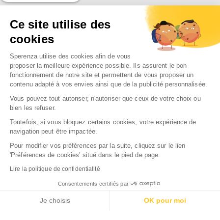
SPERENZA
Ce site utilise des
55 Allée Eugène Ducretet
cookies
26000 VALENCE - FRANCE
Sperenza utilise des cookies afin de vous
proposer la meilleure expérience possible. Ils assurent le bon
fonctionnement de notre site et permettent de vous proposer un
NOTRE SOCIÉTÉ

contenu adapté à vos envies ainsi que de la publicité personnalisée.
NOS MARQUES
Vous pouvez tout autoriser, n'autoriser que ceux de votre choix ou

bien les refuser.
NOS RAYONS

Toutefois, si vous bloquez certains cookies, votre expérience de
navigation peut être impactée.
Pour modifier vos préférences par la suite, cliquez sur le lien
'Préférences de cookies' situé dans le pied de page.
2026 Sperenza
Lire la politique de confidentialité
Conception & réalisation : SFI
Consentements certifiés par
Je choisis
OK pour moi
Axeptio consent
Plateforme de Gestion du Consentement : Personnalisez vos Optio