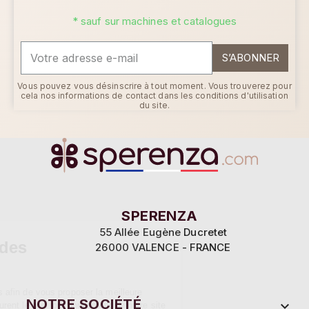
* sauf sur machines et catalogues
S’ABONNER
Vous pouvez vous désinscrire à tout moment. Vous trouverez pour
cela nos informations de contact dans les conditions d'utilisation
du site.
Continuer sans accepter
SPERENZA
55 Allée Eugène Ducretet
Ce site utilise des
26000 VALENCE - FRANCE
cookies
Sperenza utilise des cookies afin de vous proposer la meilleure
NOTRE SOCIÉTÉ

expérience possible. Ils assurent le bon fonctionnement de notre site