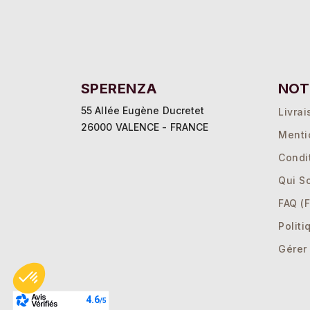
SPERENZA
NOT
55 Allée Eugène Ducretet
Livrai
26000 VALENCE - FRANCE
Menti
Condi
Qui S
FAQ (F
Politi
Gérer
Axeptio consent
Plateforme de Gestion du Consentement : Personnalisez vos Opti