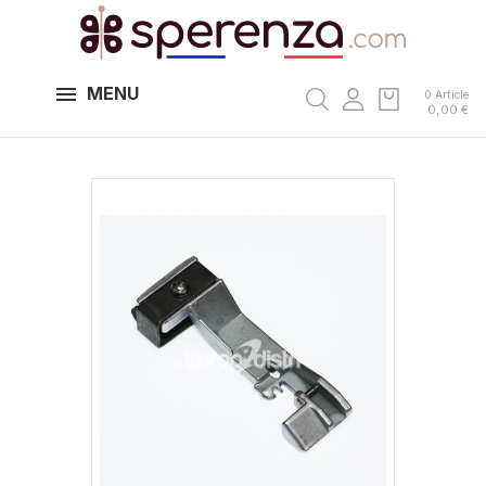
MENU
0 Article
0,00 €