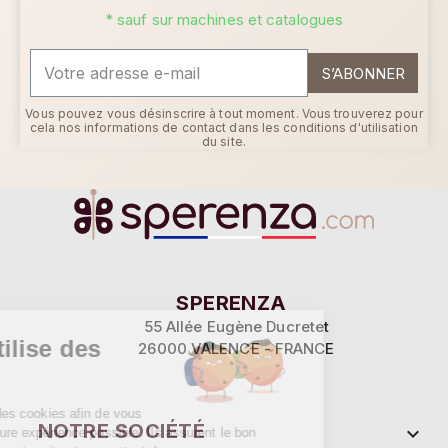
* sauf sur machines et catalogues
S’ABONNER
Vous pouvez vous désinscrire à tout moment. Vous trouverez pour
cela nos informations de contact dans les conditions d'utilisation
du site.
Continuer sans accepter
SPERENZA
55 Allée Eugène Ducretet
Ce site utilise des
26000 VALENCE - FRANCE
cookies
Sperenza utilise des cookies afin de vous
NOTRE SOCIÉTÉ

proposer la meilleure expérience possible. Ils assurent le bon