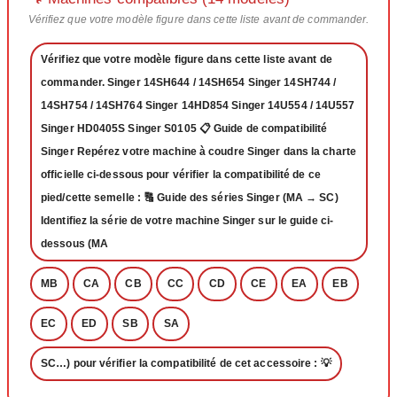
Vérifiez que votre modèle figure dans cette liste avant de commander.
Vérifiez que votre modèle figure dans cette liste avant de
commander. Singer 14SH644 / 14SH654 Singer 14SH744 /
14SH754 / 14SH764 Singer 14HD854 Singer 14U554 / 14U557
Singer HD0405S Singer S0105 📋 Guide de compatibilité
Singer Repérez votre machine à coudre Singer dans la charte
officielle ci-dessous pour vérifier la compatibilité de ce
pied/cette semelle : 🔠 Guide des séries Singer (MA → SC)
Identifiez la série de votre machine Singer sur le guide ci-
dessous (MA
MB
CA
CB
CC
CD
CE
EA
EB
EC
ED
SB
SA
SC…) pour vérifier la compatibilité de cet accessoire : 💡